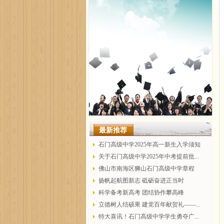
最新推荐
石门高级中学2025年高一新生入学须知
关于石门高级中学2025年中考提前批...
佛山市南海区狮山石门高级中学章程
扬帆起航图新志 砥砺奋进正当时
科学备考新高考 团结协作攀高峰
立德树人结硕果 建党百年献贺礼——...
特大喜讯！石门高级中学学生勇夺广...